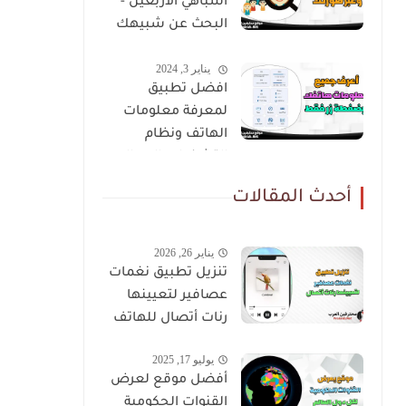
اشباهي الاربعين -
البحث عن شبيهك
عن طريق صورتك
يناير 3, 2024
افضل تطبيق
لمعرفة معلومات
الهاتف ونظام
التشغيل والمعالج
أحدث المقالات
يناير 26, 2026
تنزيل تطبيق نغمات
عصافير لتعيينها
رنات أتصال للهاتف
يوليو 17, 2025
أفضل موقع لعرض
القنوات الحكومية