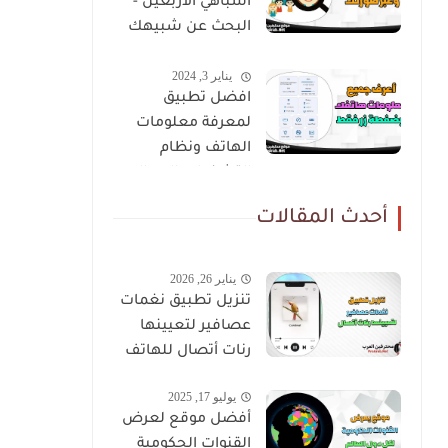
اشباهي الاربعين -
البحث عن شبيهك
عن طريق صورتك
يناير 3, 2024
افضل تطبيق
لمعرفة معلومات
الهاتف ونظام
التشغيل والمعالج
أحدث المقالات
يناير 26, 2026
تنزيل تطبيق نغمات
عصافير لتعيينها
رنات أتصال للهاتف
يوليو 17, 2025
أفضل موقع لعرض
القنوات الحكومية