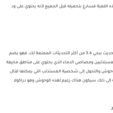
ن كنت من عشاق هذه اللعبة فسارع بتحميله قبل الجميع لأنه يحتوي على ود
إذا كنت من أصحاب القلوب القوية فسوف يكون تحديث ببجي 3.4 من أكثر التحديثات الممتعة لك، فهو يضم
 المستذئبين ومصاصي الدماء الذي يحتوي على مناطق مخيفة
الوحوش والتحول إلى شخصية المستذئب التي يمكنها قتال
ة إلى ذلك سيكون هناك زعيم لهذه الوحوش وهو دراكولا