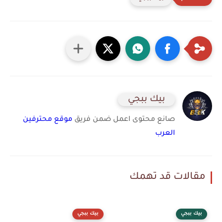
بيك ببجي
صانع محتوى اعمل ضمن فريق
موقع محترفين
العرب
مقالات قد تهمك
بيك ببجي
بيك ببجي