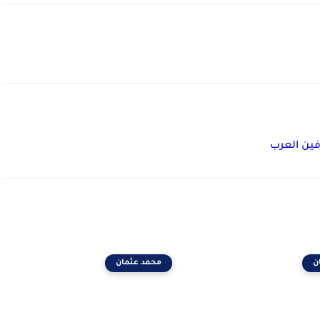
ين العرب
ن
محمد عثمان