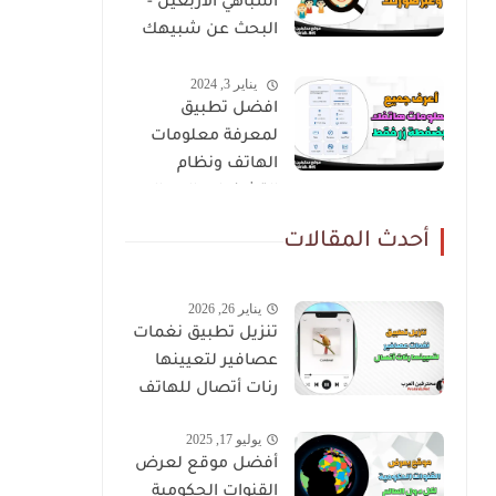
اشباهي الاربعين -
البحث عن شبيهك
عن طريق صورتك
يناير 3, 2024
افضل تطبيق
لمعرفة معلومات
الهاتف ونظام
التشغيل والمعالج
أحدث المقالات
يناير 26, 2026
تنزيل تطبيق نغمات
عصافير لتعيينها
رنات أتصال للهاتف
يوليو 17, 2025
أفضل موقع لعرض
القنوات الحكومية