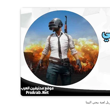
يل لعبة ببجي البيتا