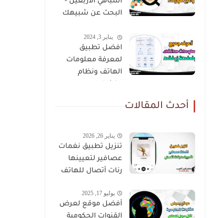
اشباهي الاربعين -
البحث عن شبيهك
عن طريق صورتك
يناير 3, 2024
افضل تطبيق
لمعرفة معلومات
الهاتف ونظام
التشغيل والمعالج
أحدث المقالات
يناير 26, 2026
تنزيل تطبيق نغمات
عصافير لتعيينها
رنات أتصال للهاتف
يوليو 17, 2025
أفضل موقع لعرض
القنوات الحكومية