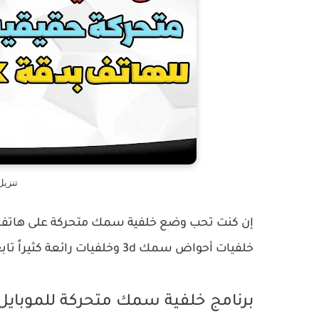
تنزي
إن كنت تحب وضع خلفية سمك متحركة على هاتفك 
خلفيات أحواض سمك 3d وخلفيات رائعة كثيراً تابع للتعرف عليه.
برنامج خلفية سمك متحركة للموبايل